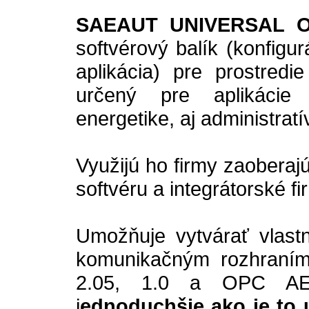
SAEAUT UNIVERSAL O
softvérový balík (konfigu
aplikácia) pre prostred
určený pre aplikácie 
energetike, aj administratí
Využijú ho firmy zaobera
softvéru a integrátorské fi
Umožňuje vytvárať vlast
komunikačným rozhraní
2.05, 1.0 a OPC AE 
j
ednoduchšie ako je to