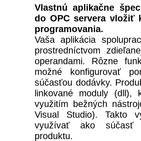
Vlastnú aplikačne špec
do OPC servera vložiť 
programovania.
Vaša aplikácia spolupr
prostredníctvom zdieľan
operandami. Rôzne funk
možné konfigurovať pom
súčasťou dodávky. Produk
linkované moduly (dll),
využitím bežných nástroj
Visual Studio). Takto 
využívať ako súčasť ko
produktu.