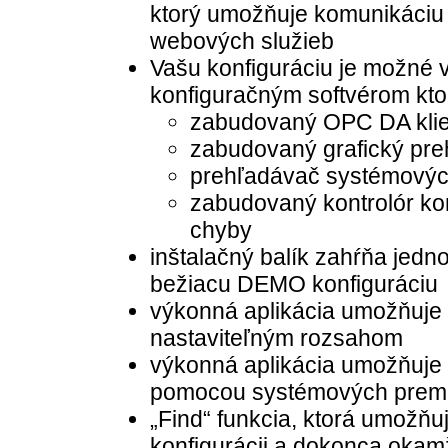
ktorý umožňuje komunikáciu
webových služieb
Vašu konfiguráciu je možné v
konfiguračným softvérom kto
zabudovaný OPC DA klie
zabudovaný grafický preh
prehľadávač systémovýc
zabudovaný kontrolór ko
chyby
inštalačný balík zahŕňa jed
bežiacu DEMO konfiguráciu
výkonná aplikácia umožňuje l
nastaviteľným rozsahom
výkonná aplikácia umožňuje 
pomocou systémových prem
„Find“ funkcia, ktorá umožňu
konfigurácii a dokonca okam