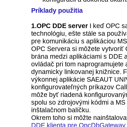
Príklady použitia
1.OPC DDE server
I keď OPC sa
technológiu, ešte stále sa použí
pre komunikáciu s aplikáciou
OPC Servera si môžete vytvoriť
brána medzi aplikáciami s DDE
ovládač pri tom naprogramujete 
dynamicky linkovanej knižnice. Fu
výkonnej aplikácie SAEAUT UN
konfigurovateľných príkazov Call
môže byť riadená konfigurovan
spolu so zdrojovými kódmi a MS 
inštalačnom balíčku.
Okrem toho si môžte nainštalova
DDE klienta pre OpcDbGatewa