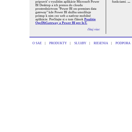
pripraviť s využitím aplikácie Microsoft Power
funkciami.
...
BI Desktop a ich prenos do cloudu
prostredníctvom "Power BI on-premises data
gateway" kde Power BI služba umožňuje
prístup k nim cez web a natívne mobilné
aplikácie. Prečítajte si o tom článok
Použitie
OpcDbGateway a Power BI pre IoT.
čítaj viac
O SAE
|
PRODUKTY
|
SLUžBY
|
RIEšENIA
|
PODPORA