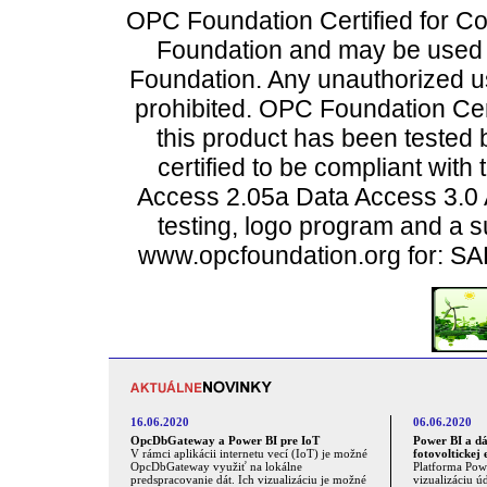
OPC Foundation Certified for Co
Foundation and may be used o
Foundation. Any unauthorized us
prohibited. OPC Foundation Cert
this product has been tested 
certified to be compliant with
Access 2.05a Data Access 3.0 A
testing, logo program and a s
www.opcfoundation.org for: 
16.06.2020
06.06.2020
OpcDbGateway a Power BI pre IoT
Power BI a dá
V rámci aplikácii internetu vecí (IoT) je možné
fotovoltickej 
OpcDbGateway využiť na lokálne
Platforma Powe
predspracovanie dát. Ich vizualizáciu je možné
vizualizáciu 