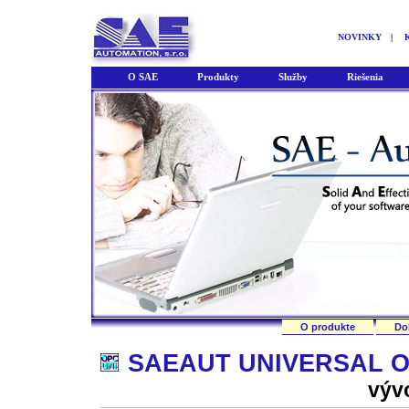
NOVINKY
|
O SAE
Produkty
Služby
Riešenia
O produkte
Do
SAEAUT UNIVERSAL 
výv