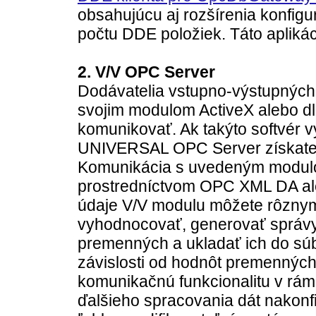
obsahujúcu aj rozšírenia konfigu
počtu DDE položiek. Táto aplikác
2. V/V OPC Server
Dodávatelia vstupno-výstupných
svojim modulom ActiveX alebo dl
komunikovať. Ak takýto softvér v
UNIVERSAL OPC Server získate 
Komunikácia s uvedeným modulom
prostredníctvom OPC XML DA al
údaje V/V modulu môžete rôznym
vyhodnocovať, generovať správy
premenných a ukladať ich do súb
závislosti od hodnôt premenných.
komunikačnú funkcionalitu v rámci
ďalšieho spracovania dát nakonfig