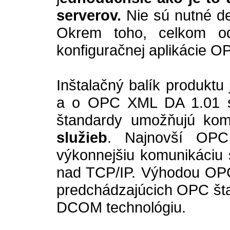
serverov.
Nie sú nutné de
Okrem toho, celkom od
konfiguračnej aplikácie O
Inštalačný balík produktu
a o OPC XML DA 1.01 spr
štandardy umožňujú kom
služieb
. Najnovší OPC
výkonnejšiu komunikáciu 
nad TCP/IP. Výhodou OPC 
predchádzajúcich OPC šta
DCOM technológiu.