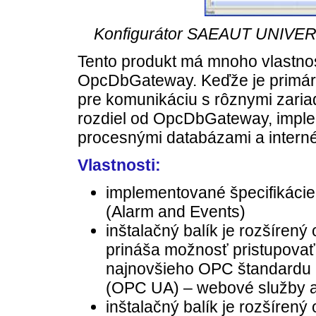
Konfigurátor SAEAUT UNIVERS
Tento produkt má mnoho vlastno
OpcDbGateway. Keďže je primár
pre komunikáciu s rôznymi zaria
rozdiel od OpcDbGateway, imple
procesnými databázami a intern
Vlastnosti:
implementované špecifikácie
(Alarm and Events)
inštalačný balík je rozšíren
prináša možnosť pristupova
najnovšieho OPC štandardu 
(OPC UA) – webové služby a
inštalačný balík je rozšíre