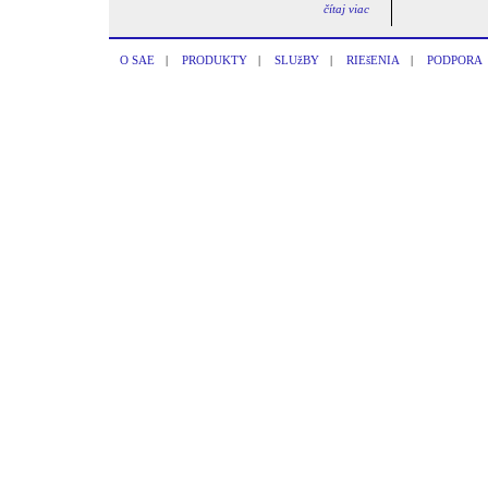
čítaj viac
O SAE
|
PRODUKTY
|
SLUžBY
|
RIEšENIA
|
PODPORA