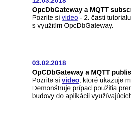
12.03.2018
OpcDbGateway a MQTT subscr
Pozrite si
video
- 2. časti tutori
s využitím OpcDbGateway.
03.02.2018
OpCDbGateway a MQTT publi
Pozrite si
video
, ktoré ukazuje 
Demonštruje prípad použitia pr
budovy do aplikácii využívajúcic