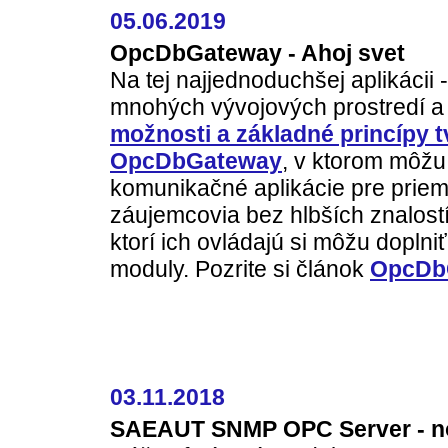
05.06.2019
OpcDbGateway - Ahoj svet
Na tej najjednoduchšej aplikácii 
mnohých vývojových prostredí a
možnosti a základné princípy tv
OpcDbGateway
, v ktorom môžu
komunikačné aplikácie pre priemy
záujemcovia bez hlbších znalost
ktorí ich ovládajú si môžu dopl
moduly. Pozrite si článok
OpcDbG
03.11.2018
SAEAUT SNMP OPC Server - n