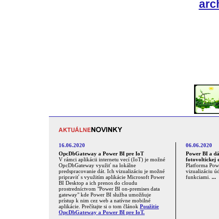
arc
16.06.2020
06.06.2020
OpcDbGateway a Power BI pre IoT
Power BI a dá
V rámci aplikácii internetu vecí (IoT) je možné
fotovoltickej 
OpcDbGateway využiť na lokálne
Platforma Powe
predspracovanie dát. Ich vizualizáciu je možné
vizualizáciu 
pripraviť s využitím aplikácie Microsoft Power
funkciami.
...
BI Desktop a ich prenos do cloudu
prostredníctvom "Power BI on-premises data
gateway" kde Power BI služba umožňuje
prístup k nim cez web a natívne mobilné
aplikácie. Prečítajte si o tom článok
Použitie
OpcDbGateway a Power BI pre IoT.