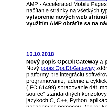
AMP - Accelerated Mobile Pages
načítanie stránky na všetkých ty
vytvorenie nových web stráno
využitím AMP obráťte sa na ná
16.10.2018
Nový popis OpcDbGateway a pre
Nový
popis OpcDbGateway
zdôr
platformy pre integráciu softvérov
programovanie, ladenie a cyklic
(IEC 61499) spracovanie dát, mo
source" štandardných konzolovýc
jazykoch C, C++, Python, aplikác
nasadených pomocou Docker kon