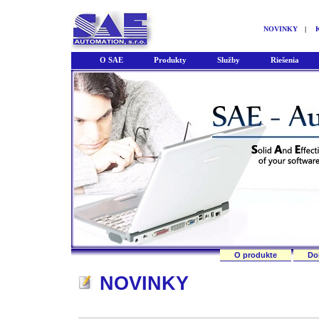
NOVINKY
|
O SAE
Produkty
Služby
Riešenia
O produkte
Do
NOVINKY